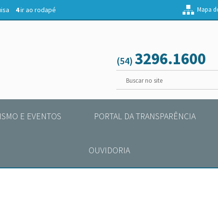
uisa
4
ir ao rodapé
Mapa do
3296.1600
(54)
ISMO E EVENTOS
PORTAL DA TRANSPARÊNCIA
OUVIDORIA