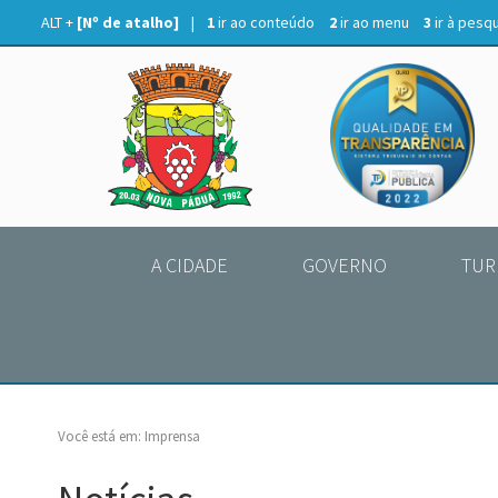
ALT +
[Nº de atalho]
|
1
ir ao conteúdo
2
ir ao menu
3
ir à pesq
A CIDADE
GOVERNO
TUR
Você está em:
Imprensa