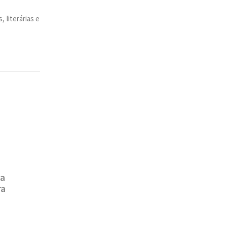
 literárias e
da
ra