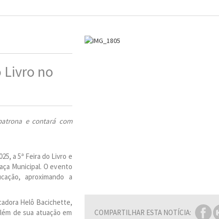
 Livro no
 patrona e contará com
5, a 5ª Feira do Livro e
raça Municipal. O evento
ucação, aproximando a
ucadora Helô Bacichette,
, além de sua atuação em
COMPARTILHAR ESTA NOTÍCIA: