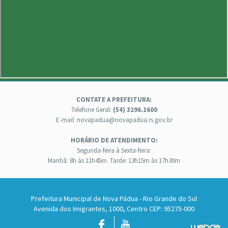
CONTATE A PREFEITURA:
Telefone Geral:
(54) 3296.1600
E-mail: novapadua@novapadua.rs.gov.br
HORÁRIO DE ATENDIMENTO:
Segunda-feira à Sexta-feira:
Manhã: 8h às 11h45m. Tarde: 13h15m às 17h30m
Prefeitura Municipal de Nova Pádua - Rio Grande do Sul
Avenida dos Imigrantes, 1000, Centro CEP: 95275-000