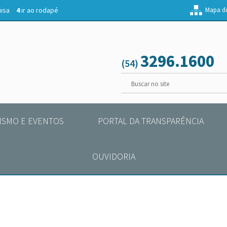
uisa
4
ir ao rodapé
Mapa do
3296.1600
(54)
ISMO E EVENTOS
PORTAL DA TRANSPARÊNCIA
OUVIDORIA