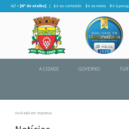
ALT +
[Nº de atalho]
|
1
ir ao conteúdo
2
ir ao menu
3
ir à pesq
A CIDADE
GOVERNO
TUR
Você está em:
Imprensa