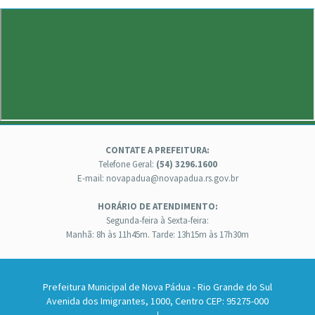
CONTATE A PREFEITURA:
Telefone Geral:
(54) 3296.1600
E-mail: novapadua@novapadua.rs.gov.br
HORÁRIO DE ATENDIMENTO:
Segunda-feira à Sexta-feira:
Manhã: 8h às 11h45m. Tarde: 13h15m às 17h30m
Prefeitura Municipal de Nova Pádua - Rio Grande do Sul
Avenida dos Imigrantes, 1000, Centro CEP: 95275-000