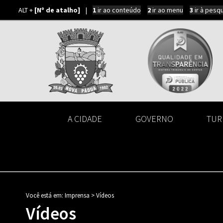
ALT +
[Nº de atalho]
|
1
ir ao conteúdo
2
ir ao menu
3
ir à pesq
A CIDADE
GOVERNO
TUR
Você está em:
Imprensa >
Vídeos
Vídeos