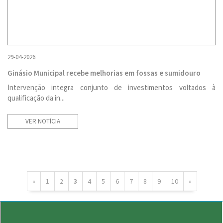
29-04-2026
Ginásio Municipal recebe melhorias em fossas e sumidouro
Intervenção integra conjunto de investimentos voltados à
qualificação da in...
VER NOTÍCIA
«
1
2
3
4
5
6
7
8
9
10
»